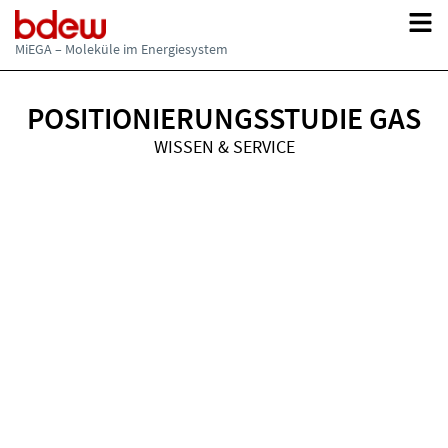
Updates zu Materialien, Websites und Serviceangeboten der MiEGA.
Hinweise auf neue Inhalte, aktualisierte Publikationen und
weiterführende Informationsangebote.
MiEGA – Moleküle im Energiesystem
POSITIONIERUNGSSTUDIE GAS
WISSEN & SERVICE