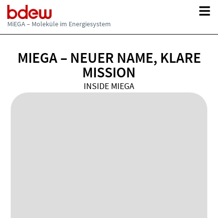
Updates zu Materialien, Websites und Serviceangeboten der MiEGA.
Hinweise auf neue Inhalte, aktualisierte Publikationen und
weiterführende Informationsangebote.
MiEGA – Moleküle im Energiesystem
MIEGA – NEUER NAME, KLARE
MISSION
INSIDE MIEGA