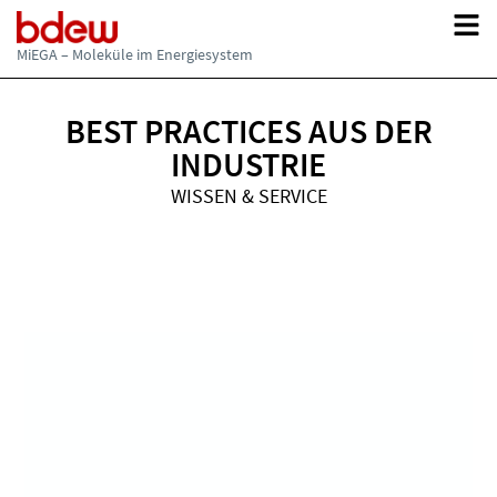
Updates zu Materialien, Websites und Serviceangeboten der MiEGA.
Hinweise auf neue Inhalte, aktualisierte Publikationen und
weiterführende Informationsangebote.
MiEGA – Moleküle im Energiesystem
BEST PRACTICES AUS DER
INDUSTRIE
WISSEN & SERVICE