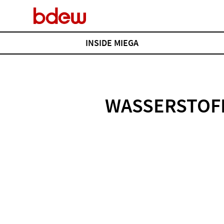
INSIDE MIEGA
Übersicht
Über MiEGA
WASSERSTOFF
Wir
Unsere Mitglieder
MiEGA-Report
Neue Entwicklungen, Technologien und Trends der
Gaswirtschaft. Einblicke in Projekte, Ideen und Menschen, die die
Energiezukunft gestalten.