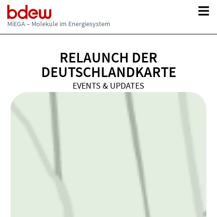
Updates zu Materialien, Websites und Serviceangeboten der MiEGA.
Hinweise auf neue Inhalte, aktualisierte Publikationen und
weiterführende Informationsangebote.
MiEGA – Moleküle im Energiesystem
RELAUNCH DER
DEUTSCHLANDKARTE
EVENTS & UPDATES