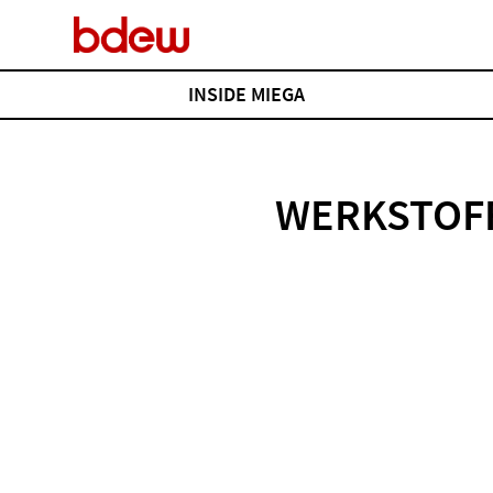
INSIDE MIEGA
Übersicht
Über MiEGA
WERKSTOF
Wir
Unsere Mitglieder
MiEGA-Report
Neue Entwicklungen, Technologien und Trends der
Gaswirtschaft. Einblicke in Projekte, Ideen und Menschen, die die
Energiezukunft gestalten.