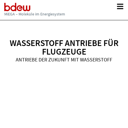
Updates zu Materialien, Websites und Serviceangeboten der MiEGA.
Hinweise auf neue Inhalte, aktualisierte Publikationen und
weiterführende Informationsangebote.
MiEGA – Moleküle im Energiesystem
WASSERSTOFF ANTRIEBE FÜR
FLUGZEUGE
ANTRIEBE DER ZUKUNFT MIT WASSERSTOFF