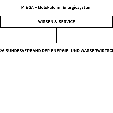
MiEGA – Moleküle im Energiesystem
WISSEN & SERVICE
Übersicht
Roadmap Gas 2.0
026 BUNDESVERBAND DER ENERGIE- UND WASSERWIRTSC
Best Practices
Mediathek Gas
Deutschlandkarte
Studien, Tools und Materialien für eine informierte und
praxisnahe Energiewelt. Bereitstellung neuer Materialien,
Studien, Analysen und weiterer Fachinformationen.