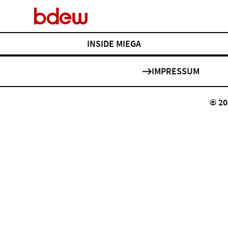
INSIDE MIEGA
IMPRESSUM
Übersicht
Über MiEGA
© 2
Wir
Unsere Mitglieder
MiEGA-Report
Neue Entwicklungen, Technologien und Trends der
Gaswirtschaft. Einblicke in Projekte, Ideen und Menschen, die die
Energiezukunft gestalten.