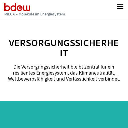
Updates zu Materialien, Websites und Serviceangeboten der MiEGA.
Hinweise auf neue Inhalte, aktualisierte Publikationen und
weiterführende Informationsangebote.
MiEGA – Moleküle im Energiesystem
VERSORGUNGSSICHERHE
IT
Die Versorgungssicherheit bleibt zentral für ein
resilientes Energiesystem, das Klimaneutralität,
Wettbewerbsfähigkeit und Verlässlichkeit verbindet.